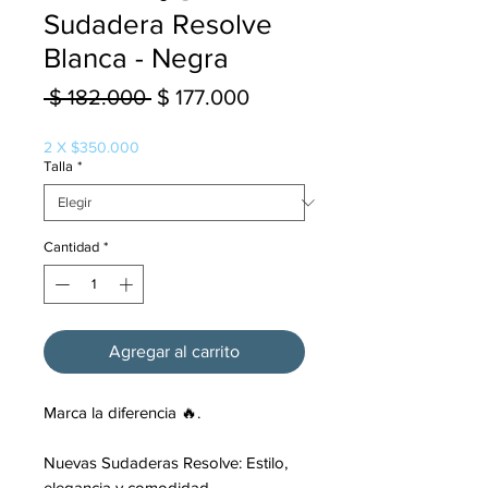
Sudadera Resolve
Blanca - Negra
Precio
Precio
 $ 182.000 
$ 177.000
de
2 X $350.000
oferta
Talla
*
Cantidad
*
Agregar al carrito
Marca la diferencia 🔥.
Nuevas Sudaderas Resolve: Estilo,
elegancia y comodidad.