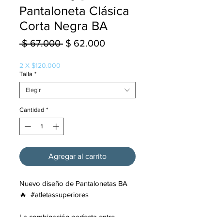
Pantaloneta Clásica
Corta Negra BA
Precio
Precio
 $ 67.000 
$ 62.000
de
2 X $120.000
oferta
Talla
*
Elegir
Cantidad
*
Agregar al carrito
Nuevo diseño de Pantalonetas BA
🔥 #atletassuperiores
La combinación perfecta entre