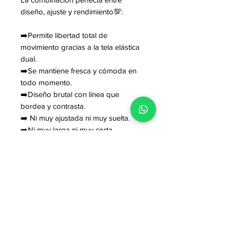
diseño, ajuste y rendimiento💯:
➡️Permite libertad total de
movimiento gracias a la tela elástica
dual.
➡️Se mantiene fresca y cómoda en
todo momento.
➡️Diseño brutal con línea que
bordea y contrasta.
➡️ Ni muy ajustada ni muy suelta.
➡️Ni muy larga ni muy corta.
➡️Tela no se motea, no se arruga,
no se destiñe.