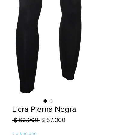
Licra Pierna Negra
Precio
Precio
 $ 62.000 
$ 57.000
de
2 X $110.000
oferta