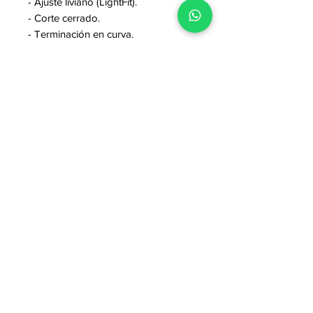
- Ajuste liviano (LightFit).
- Corte cerrado.
- Terminación en curva.
- Fibras Elásticas que dan ajuste y
movilidad al mismo tiempo, sin
perder la comodidad y frescura.
COMPOSICIÓN:
95% Algodón, 5% Elastano.
Lleva dos X $100.000 con el código:
ESQUELETOSX2
Redes Sociales