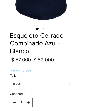
Esqueleto Cerrado
Combinado Azul -
Blanco
Precio
Precio
 $ 57.000 
$ 52.000
de
2 X $100.000
oferta
Talla
*
Cantidad
*