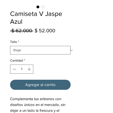
Camiseta V Jaspe
Azul
Precio
Precio
 $ 62.000 
$ 52.000
de
Talla
*
oferta
Cantidad
*
Agregar al carrito
Complementa tus entrenos con
diseños únicos en el mercado, sin
dejar a un lado la frescura y el